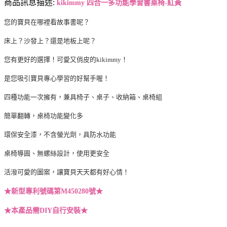
商品訊息描述:
kikimmy 四合一多功能學習書桌椅-紅黃
您的寶貝在哪裡看故事書呢？
床上？沙發上？還是地板上呢？
您有更好的選擇！可愛又俏皮的kikimmy！
是您吸引寶貝專心學習的好幫手喔！
四種功能一次擁有，兼具椅子、桌子、收納箱、桌椅組
簡單翻轉，桌椅功能變化多
環保安全漆，不含螢光劑，具防水功能
桌椅導圓、無螺絲設計，使用更安全
活潑可愛的圖案，讓寶貝天天都有好心情！
★新型專利號碼第M450280號★
★本產品需DIY自行安裝★