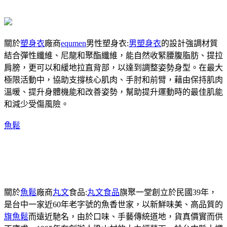
關於
塑身衣
廠商
equmen
男性塑身衣:
男塑身衣
的設計強調材質
結合彈性纖維、尼龍和聚酯纖維，能自然收緊腰腹脂肪、提拉
肩膀，更可以和緩地拉直背部，以達到調整姿勢身型。在最大
極限活動中，協助支撐核心肌肉、手肘和前臂，藉由保持肌肉
溫暖、提升身體機能和改善姿勢，幫助提升運動時的最佳肌能
和減少受傷風險。
魚鬆
關於
魚鬆
廠商
丸文
食品:
丸文食品
旗聚一堂創立於民國39年，
是台中一家近60年老字號的魚香世家，以新鮮味美、高品質的
旗魚鬆
而遠近馳名，由於口味、手藝傳統道地，貨真價實而供