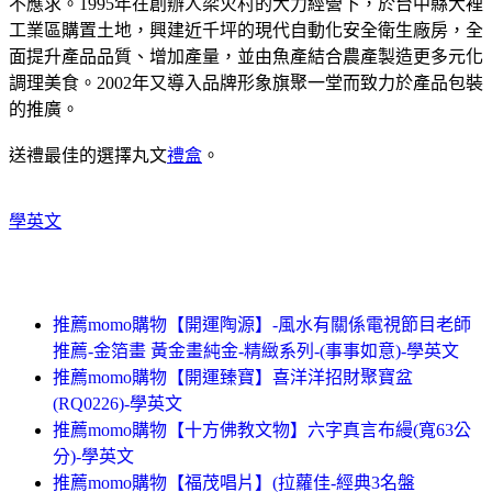
不應求。1995年在創辦人梁火村的大力經營下，於台中縣大裡
工業區購置土地，興建近千坪的現代自動化安全衛生廠房，全
面提升產品品質、增加產量，並由魚產結合農產製造更多元化
調理美食。2002年又導入品牌形象旗聚一堂而致力於產品包裝
的推廣。
送禮最佳的選擇丸文
禮盒
。
學英文
推薦momo購物【開運陶源】-風水有關係電視節目老師
推薦-金箔畫 黃金畫純金-精緻系列-(事事如意)-學英文
推薦momo購物【開運臻寶】喜洋洋招財聚寶盆
(RQ0226)-學英文
推薦momo購物【十方佛教文物】六字真言布縵(寬63公
分)-學英文
推薦momo購物【福茂唱片】(拉蘿佳-經典3名盤