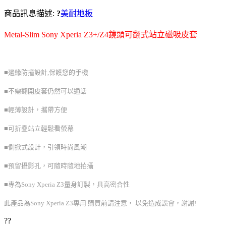
商品訊息描述:
?
美耐地板
Metal-Slim Sony Xperia Z3+/Z4鏡頭可翻式站立磁吸皮套
■邊緣防撞設計,保護您的手機
■不需翻開皮套仍然可以通話
■輕薄設計，攜帶方便
■可折疊站立輕鬆看螢幕
■側掀式設計，引領時尚風潮
■預留攝影孔，可隨時隨地拍攝
■專為Sony Xperia Z3量身訂製，具高密合性
此產品為Sony Xperia Z3專用 購買前請注意， 以免造成誤會，謝謝!
??