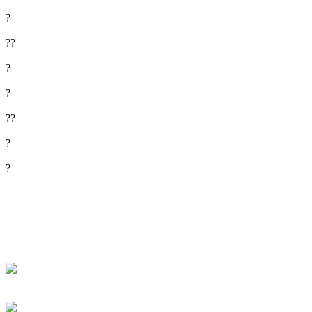
?
??
?
?
??
?
?