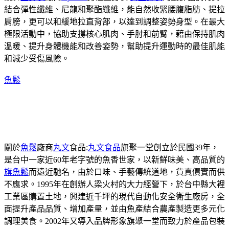
結合彈性纖維、尼龍和聚酯纖維，能自然收緊腰腹脂肪、提拉
肩膀，更可以和緩地拉直背部，以達到調整姿勢身型。在最大
極限活動中，協助支撐核心肌肉、手肘和前臂，藉由保持肌肉
溫暖、提升身體機能和改善姿勢，幫助提升運動時的最佳肌能
和減少受傷風險。
魚鬆
關於
魚鬆
廠商
丸文
食品:
丸文食品
旗聚一堂創立於民國39年，
是台中一家近60年老字號的魚香世家，以新鮮味美、高品質的
旗魚鬆
而遠近馳名，由於口味、手藝傳統道地，貨真價實而供
不應求。1995年在創辦人梁火村的大力經營下，於台中縣大裡
工業區購置土地，興建近千坪的現代自動化安全衛生廠房，全
面提升產品品質、增加產量，並由魚產結合農產製造更多元化
調理美食。2002年又導入品牌形象旗聚一堂而致力於產品包裝