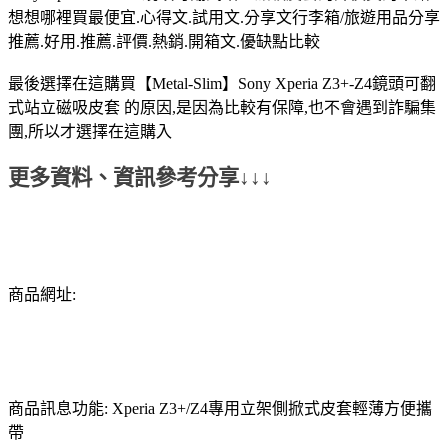
想想哪裡買最便宜.心得文.試用文.分享文行李箱/旅遊用品分享
推薦.好用.推薦.評價.熱銷.開箱文.優缺點比較
最後選擇在這購買【Metal-Slim】Sony Xperia Z3+-Z4鏡頭可翻
式站立磁吸皮套 的原因,是因為比較有保障,也不會遇到詐騙集
團,所以才選擇在這購入
更多資料、資訊參考分享↓↓↓
商品網址:
商品訊息功能: Xperia Z3+/Z4專用立架側掀式皮套輕薄方便攜
帶