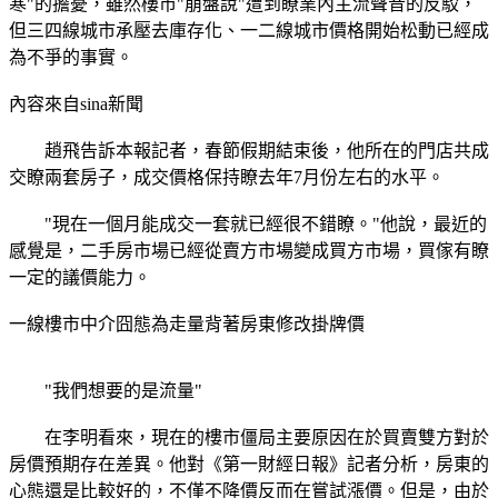
寒"的擔憂，雖然樓市"崩盤說"遭到瞭業內主流聲音的反駁，
但三四線城市承壓去庫存化、一二線城市價格開始松動已經成
為不爭的事實。
內容來自sina新聞
趙飛告訴本報記者，春節假期結束後，他所在的門店共成
交瞭兩套房子，成交價格保持瞭去年7月份左右的水平。
"現在一個月能成交一套就已經很不錯瞭。"他說，最近的
感覺是，二手房市場已經從賣方市場變成買方市場，買傢有瞭
一定的議價能力。
一線樓市中介囧態為走量背著房東修改掛牌價
"我們想要的是流量"
在李明看來，現在的樓市僵局主要原因在於買賣雙方對於
房價預期存在差異。他對《第一財經日報》記者分析，房東的
心態還是比較好的，不僅不降價反而在嘗試漲價。但是，由於