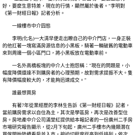
好，要麼生意特差，現在的行情，顯然屬於後者。"李明對
《第一財經日報》記者分析。
一線樓市中介囧態
李明(化名)一大清早便走出瞭自己的中介門店，一身正裝
的他扛著一塊寫滿房源信息的小黑板，騎著一輛破舊的電動車
來到周邊一個小區門口，將小黑板放在電動車前。
一名外高橋板塊的中介人士抱怨稱："現在的問題是，小
幅度降價還達不到購房者的心理預期，故對需求提振不大。隻
有降價幅度較大的，才能夠迅速成交。"
誰最想買房
有著7年從業經歷的李林生告訴《第一財經日報》記者，
當前購房需求以自住為主，其次是學區房，再次是改善型住
房。房地產中介公司滿堂紅提供給本報記者的一份廣州二手房
市場研究報告顯示，從2月下旬起，廣州二手樓市內幾類潛在
買傢開始陸續看房並入市，按迫切程度從高到低排列，依次