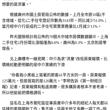
想要的是流量。"
根據廣州市國土房管局公佈的數據，上月全市原10區(不
含增城、從化)二手住宅登記宗數為3143宗，同比減少51.0%；
當月經中介行促成的二手住宅買賣業務量比1月減少11%。
昨天國傢統計局公佈的70個大中城市房價數據顯示，上海
二手住宅2月份環比漲幅僅為0.6%，廣州為0.3%，北京則是零
增長。
北上廣樓市一線見聞：中介為求"流量"改低房東報價，比
價格松動更明顯的是中介業績的下滑
"你看我小黑板上寫著的那套41平方米的一房，房東報價
125萬元，但是我寫的是120萬元。"李明告訴《第一財經日
報》記者，房東報價有點虛高瞭，很多購房者根本不會考慮，
所以他偷偷把價格調低。
這名在上海市普陀區從事房產中介多年的經紀人每天都以
這樣的套路開始工作，隻不過，這兩天他又多瞭一項工作--悄