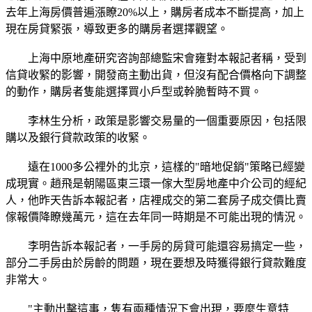
去年上海房價普遍漲瞭20%以上，購房者成本不斷提高，加上
現在房貸緊張，導致更多的購房者選擇觀望。
上海中原地產研究咨詢部總監宋會雍對本報記者稱，受到
信貸收緊的影響，開發商主動出貨，但沒有配合價格向下調整
的動作，購房者隻能選擇買小戶型或幹脆暫時不買。
李林生分析，政策是影響交易量的一個重要原因，包括限
購以及銀行貸款政策的收緊。
遠在1000多公裡外的北京，這樣的"暗地促銷"策略已經變
成現實。趙飛是朝陽區東三環一傢大型房地產中介公司的經紀
人，他昨天告訴本報記者，店裡成交的第二套房子成交價比賣
傢報價降瞭幾萬元，這在去年同一時期是不可能出現的情況。
李明告訴本報記者，一手房的房貸可能還容易搞定一些，
部分二手房由於房齡的問題，現在要想及時獲得銀行貸款難度
非常大。
"主動出擊這事，隻有兩種情況下會出現，要麼生意特