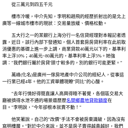
從三萬元到四五千元
樓市冷暖，中介先知，李明和趙飛的經歷折射出的是北上
廣等一線城市樓市的現狀：交易量放緩、價格松動。
五大行之一的某銀行上海分行一名信貸經理對本報記者透
露，近日，該行內部下發通知，個人首套房房貸利率在此前取
消優惠的基礎上進一步上調，商業貸款40萬元以下的，基準利
率上浮10%；40萬元~80萬元的，基準利率上浮5%。她強
調："我們銀行屬於房貸'頭寸'較多的，別的銀行可能更緊。"
萬峰(化名)是廣州一傢房地產中介公司的經紀人，從事這
一行業已經4年。他的工資單體現瞭"同比"的心酸。
"去年行情好得簡直讓人高興得睡不著覺，各個區交易大
廳被擠得水泄不通的場景還歷歷
名間鄉農地貸款額度
在
目。"李明說，"今年卻根本就賣不動！"
他笑著說，自己的"改價"手法不會被房東識破，因為沒有
寫明樓層。"對於中介來說，並不是房子賣得越貴越好，我們