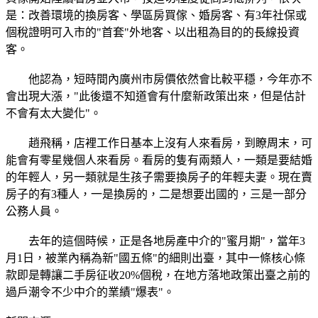
是：改善環境的換房客、學區房買傢、婚房客、有3年社保或
個稅證明可入市的"首套"外地客、以出租為目的的長線投資
客。
他認為，短時間內廣州市房價依然會比較平穩，今年亦不
會出現大漲，"此後還不知道會有什麼新政策出來，但是估計
不會有太大變化"。
趙飛稱，店裡工作日基本上沒有人來看房，到瞭周末，可
能會有零星幾個人來看房。看房的隻有兩類人，一類是要結婚
的年輕人，另一類就是生孩子需要換房子的年輕夫妻。現在賣
房子的有3種人，一是換房的，二是想要出國的，三是一部分
公務人員。
去年的這個時候，正是各地房產中介的"蜜月期"，當年3
月1日，被業內稱為新"國五條"的細則出臺，其中一條核心條
款即是轉讓二手房征收20%個稅，在地方落地政策出臺之前的
過戶潮令不少中介的業績"爆表"。