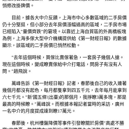
悄修改掛牌價。
目前，據各大中介反饋，上海市中心多數區域的二手房價
仍十分堅挺，但小部分去年房價漲幅過高的區域，二手房市場
已經陷入"量價齊跌"的窘境。以靠近上海自貿區的外高橋板塊
為例，上海多傢大型中介機構提供給《第一財經日報》的數據
顯示，該區域的二手房價已悄然松動。
"去年這個時候，買傢比賣傢著急，一套房子幾個人搶。
現在這個時候，變成瞭賣傢給中介打電話，問房子有沒有人
問。"趙飛說。
萬峰告訴《第一財經日報》記者，春節後自己的收入連著
幾個月都沒有起色，每月都隻拿到四五千元，去年每月能拿到
六七千元。"新'國五條'(出臺)的那個月，我掙瞭3萬多塊，那是
最高的時候瞭。"萬峰說。而根據本報記者當時的采訪，廣州
一名中介的月度提成達到瞭17萬元。
春節後，杭州樓盤降價等事件引發瞭關於房價"高處不勝