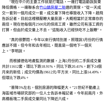
"現在中介的主要工作就是打電話，一邊打電話勸說房東
降低價格，一邊聯系合
竹山鎮房屋二胎
適的買傢。"從一天成
交一套到一個月成交一套，成交量下降也導致收入下降。趙飛
告訴記者，目前店裡積壓瞭大量房源，大概相當於正常庫存的
兩倍。現在他每個月2500元的保底工資，雖然公司有漲工資的
打算，但由於成交量上不去，"這點收入已經快吃不上飯瞭"。
"真的很鬱悶。今年以來行情特別差，照理說3月份的行情
應該不錯，但今年和去年相比，簡直是一個地下一個天
上。"李明說。
而根據德佑地產監測的數據，上海2月份的二手房成交量
共計11612套，環比下跌18.91%，同比下跌20.41%，創下24個
月來的新低；成交均價為19612元/平方米，同比上漲14.49%，
但環比下跌4%。
"普降5%左右，個別房源的降幅更大。"21世紀不動產上
海區域市場研究部的一位人士告訴本報記者，今年前兩月，外
高橋板塊二手房成交量同比下降近六成。